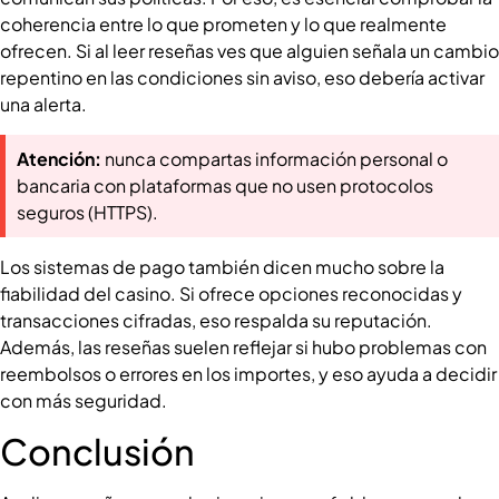
coherencia entre lo que prometen y lo que realmente
ofrecen. Si al leer reseñas ves que alguien señala un cambio
repentino en las condiciones sin aviso, eso debería activar
una alerta.
Atención:
nunca compartas información personal o
bancaria con plataformas que no usen protocolos
seguros (
HTTPS
).
Los sistemas de pago también dicen mucho sobre la
fiabilidad del casino. Si ofrece opciones reconocidas y
transacciones cifradas, eso respalda su reputación.
Además, las reseñas suelen reflejar si hubo problemas con
reembolsos o errores en los importes, y eso ayuda a decidir
con más seguridad.
Conclusión