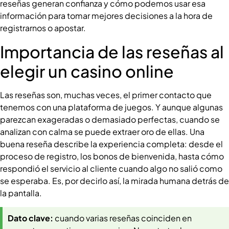
reseñas generan confianza y cómo podemos usar esa
información para tomar mejores decisiones a la hora de
registrarnos o apostar.
Importancia de las reseñas al
elegir un casino online
Las reseñas son, muchas veces, el primer contacto que
tenemos con una plataforma de juegos. Y aunque algunas
parezcan exageradas o demasiado perfectas, cuando se
analizan con calma se puede extraer oro de ellas. Una
buena reseña describe la experiencia completa: desde el
proceso de registro, los bonos de bienvenida, hasta cómo
respondió el servicio al cliente cuando algo no salió como
se esperaba. Es, por decirlo así, la mirada humana detrás de
la pantalla.
Dato clave:
cuando varias reseñas coinciden en