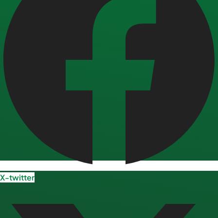
X-twitter