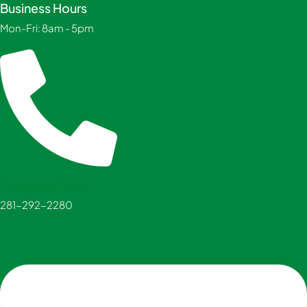
Business Hours
Mon-Fri: 8am - 5pm
Phone Number
281-292-2280