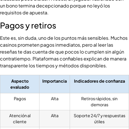
un bono termina decepcionado porque no leyó los
requisitos de apuesta.
Pagos y retiros
Este es, sin duda, uno de los puntos más sensibles. Muchos
casinos prometen pagos inmediatos, pero al leer las
reseñas te das cuenta de que pocos lo cumplen sin algún
contratiempo. Plataformas confiables explican de manera
transparente los tiempos y métodos disponibles.
Aspecto
Importancia
Indicadores de confianza
evaluado
Pagos
Alta
Retiros rápidos, sin
demoras
Atención al
Alta
Soporte 24/7 y respuestas
cliente
útiles