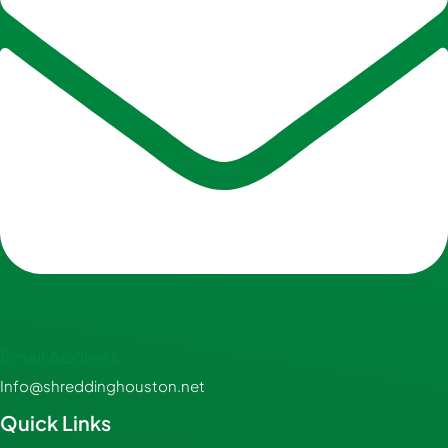
Email Address
Info@shreddinghouston.net
Quick Links