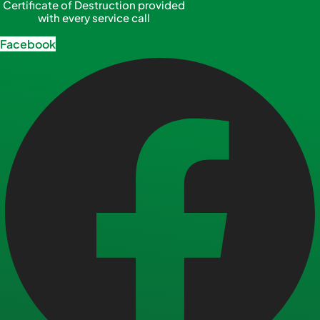
Certificate of Destruction provided
with every service call
Facebook