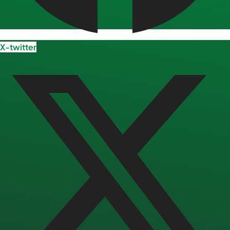
X-twitter