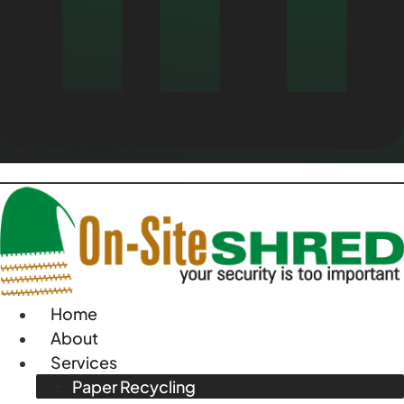
Home
About
Services
Paper Recycling