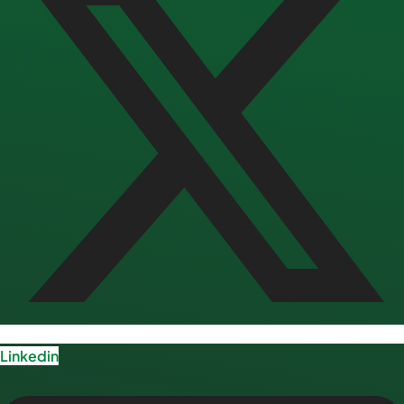
Linkedin