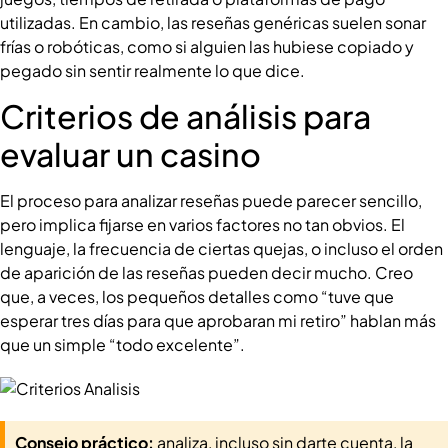
utilizadas. En cambio, las reseñas genéricas suelen sonar
frías o robóticas, como si alguien las hubiese copiado y
pegado sin sentir realmente lo que dice.
Criterios de análisis para
evaluar un casino
El proceso para analizar reseñas puede parecer sencillo,
pero implica fijarse en varios factores no tan obvios. El
lenguaje, la frecuencia de ciertas quejas, o incluso el orden
de aparición de las reseñas pueden decir mucho. Creo
que, a veces, los pequeños detalles como “tuve que
esperar tres días para que aprobaran mi retiro” hablan más
que un simple “todo excelente”.
Consejo práctico:
analiza, incluso sin darte cuenta, la