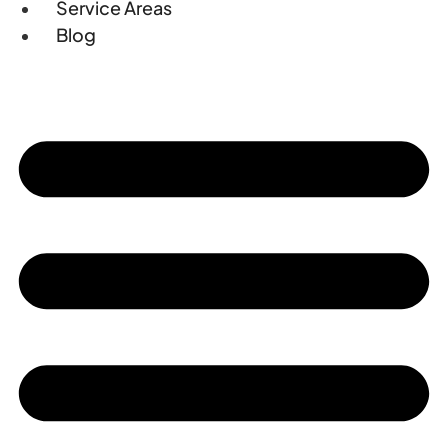
Service Areas
Blog